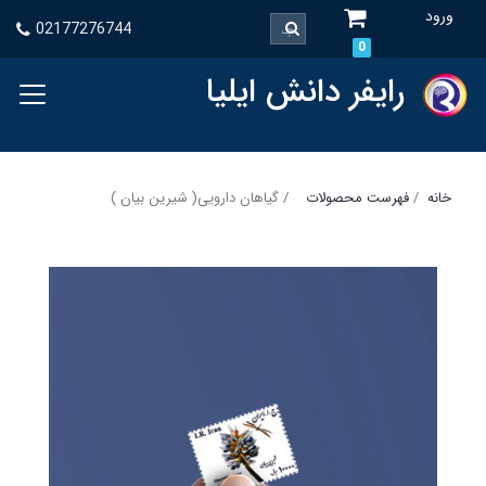
ورود
02177276744
0
رایفر دانش ایلیا
خانه
فهرست محصولات
گیاهان دارویی( شیرین بیان )