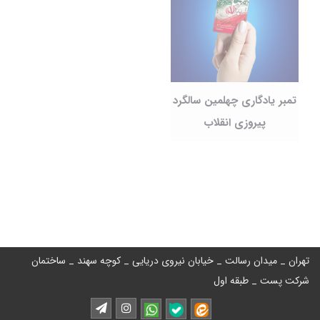
تمبر یادگاری چهلمین سالگرد
پیروزی انقلاب
تهران _ میدان رسالت _ خیابان نیروی دریایی _ کوچه سهند _ ساختمان
شرکت پست _ طبقه اول