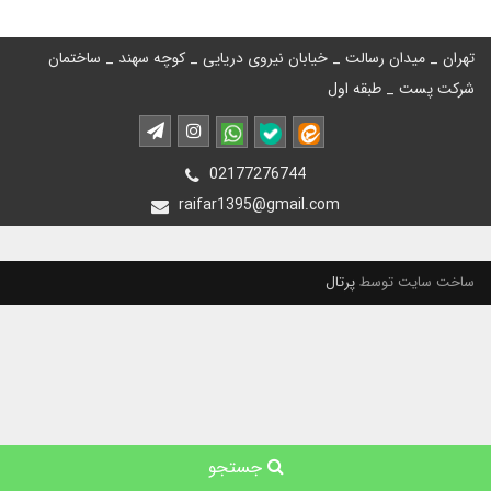
تهران _ میدان رسالت _ خیابان نیروی دریایی _ کوچه سهند _ ساختمان
شرکت پست _ طبقه اول
02177276744
raifar1395@gmail.com
ساخت سایت توسط
پرتال
جستجو