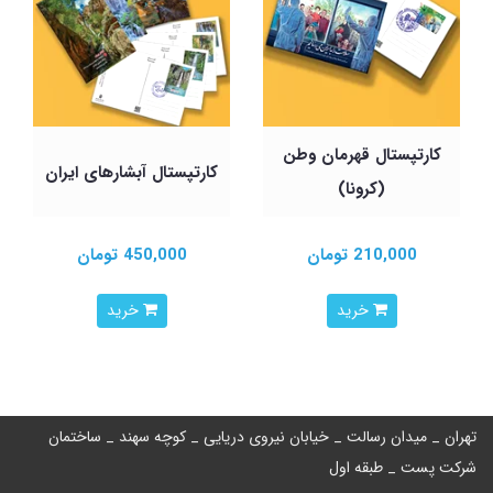
کارتپستال قهرمان وطن
کارتپستال آبشارهای ایران
(کرونا)
210,000 تومان
450,000 تومان
خرید
خرید
تهران _ میدان رسالت _ خیابان نیروی دریایی _ کوچه سهند _ ساختمان
شرکت پست _ طبقه اول