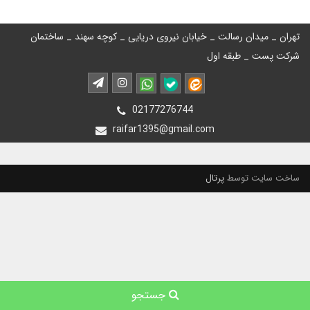
تهران _ میدان رسالت _ خیابان نیروی دریایی _ کوچه سهند _ ساختمان
شرکت پست _ طبقه اول
02177276744
raifar1395@gmail.com
ساخت سایت توسط
پرتال
جستجو