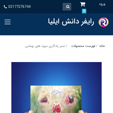
ورود
02177276744
0
رایفر دانش ایلیا
خانه
فهرست محصولات
تمبر یادگاری میوه های بهشتی