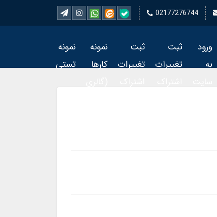
02177276744
ورود
ثبت
ثبت
نمونه
نمونه
به
تغییرات
تغییرات
کارها
تستی
سایت
اشتراک
اشتراک
(گالری
تمبر 2
تمبر
فیلم)