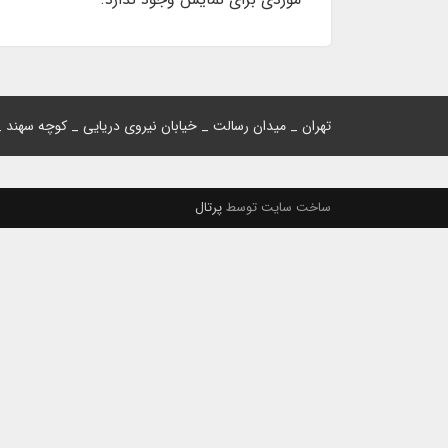
تهران _ میدان رسالت _ خیابان نیروی دریایی _ کوچه سهند
ساخت سایت توسط
پرتال