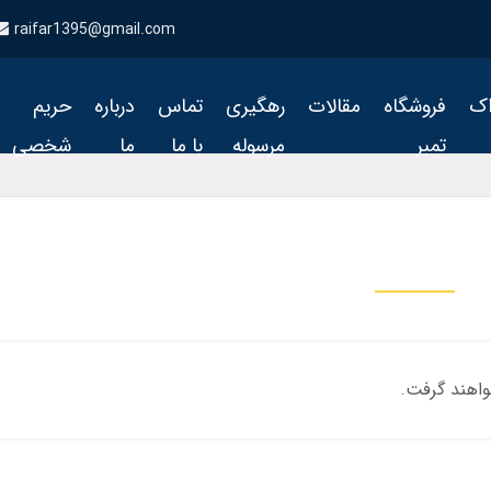
raifar1395@gmail.com
اک
فروشگاه
مقالات
رهگیری
تماس
درباره
حریم
تمبر
مرسوله
با ما
ما
شخصی
واهند گرفت.