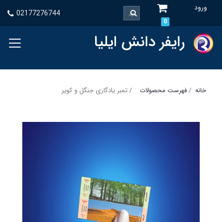
ورود
02177276744
0
رایفر دانش ایلیا
خانه
فهرست محصولات
تمبر یادگاری جنگل و کویر