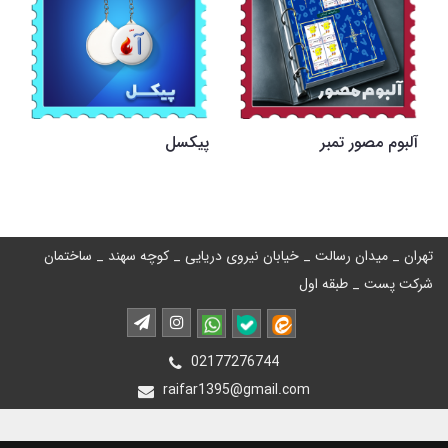
آلبوم مصور تمبر
پیکسل
تهران _ میدان رسالت _ خیابان نیروی دریایی _ کوچه سهند _ ساختمان
شرکت پست _ طبقه اول
02177276744
raifar1395@gmail.com