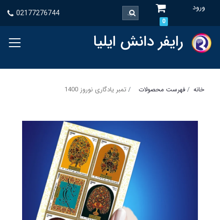
ورود
02177276744
0
رایفر دانش ایلیا
خانه
فهرست محصولات
تمبر یادگاری نوروز 1400