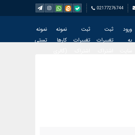
02177276744
ورود
ثبت
ثبت
نمونه
نمونه
به
تغییرات
تغییرات
کارها
تستی
سایت
اشتراک
اشتراک
(گالری
تمبر 2
تمبر
فیلم)