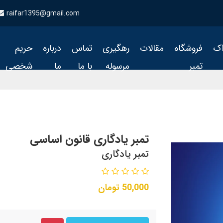
raifar1395@gmail.com
اک
فروشگاه
مقالات
رهگیری
تماس
درباره
حریم
تمبر
مرسوله
با ما
ما
شخصی
تمبر یادگاری قانون اساسی
تمبر یادگاری
50,000
تومان