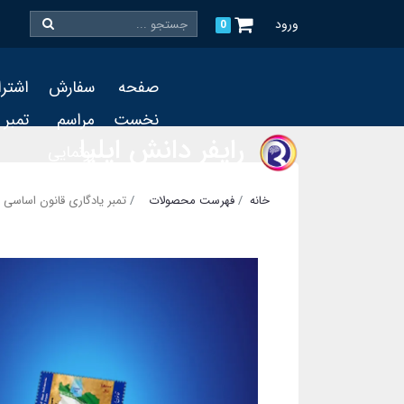
ورود
0
صفحه
سفارش
اشتر
نخست
مراسم
تمبر
رایفر دانش ایلیا
رونمایی
و چاپ
خانه
فهرست محصولات
تمبر یادگاری قانون اساسی
تمبر