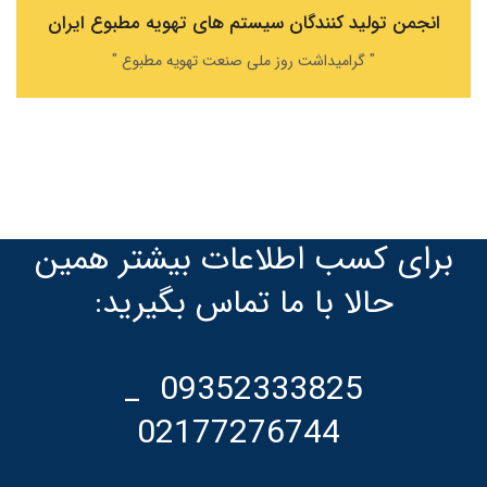
انجمن تولید کنندگان سیستم های تهویه مطبوع ایران
" گرامیداشت روز ملی صنعت تهویه مطبوع "
برای کسب اطلاعات بیشتر همین
حالا با ما تماس بگیرید:
09352333825 _
02177276744