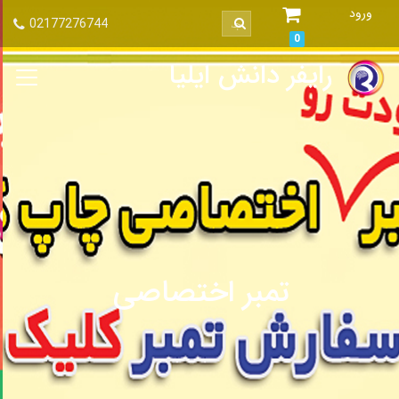
ورود
02177276744
0
رایفر دانش ایلیا
اشتراک تمبر