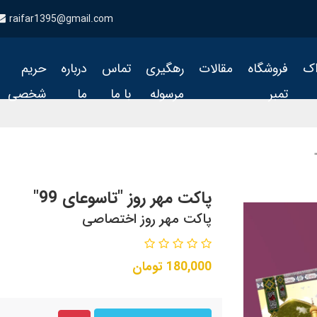
raifar1395@gmail.com
اک
فروشگاه
مقالات
رهگیری
تماس
درباره
حریم
تمبر
مرسوله
با ما
ما
شخصی
پاکت مهر روز "تاسوعای 99"
پاکت مهر روز اختصاصی
180,000
تومان