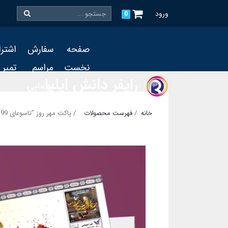
ورود
0
صفحه
سفارش
اشتر
نخست
مراسم
تمبر
رایفر دانش ایلیا
رونمایی
و چاپ
خانه
فهرست محصولات
پاکت مهر روز "تاسوعای 99"
تمبر