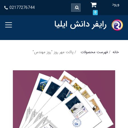
ورود
02177276744
0
رایفر دانش ایلیا
خانه
فهرست محصولات
پاکت مهر روز "روز مهندس"