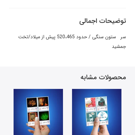
توضیحات اجمالی
سر ستون سنگی / حدود 520،465 پیش از میلاد/تخت
جمشید
محصولات مشابه