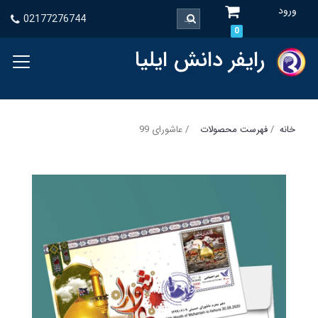
ورود
02177276744
0
رایفر دانش ایلیا
خانه
فهرست محصولات
عاشورای 99