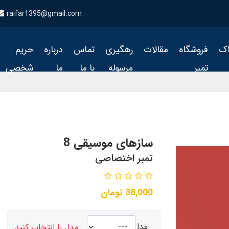
raifar1395@gmail.com
اک
فروشگاه
مقالات
رهگیری
تماس
درباره
حریم
تمبر
مرسوله
با ما
ما
شخصی
سازهای موسیقی 8
تمبر اختصاصی
38,000
تومان
مدل
مدل را انتخاب کنید.