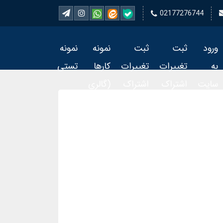
02177276744
ورود
ثبت
ثبت
نمونه
نمونه
به
تغییرات
تغییرات
کارها
تستی
سایت
اشتراک
اشتراک
(گالری
تمبر 2
تمبر
فیلم)