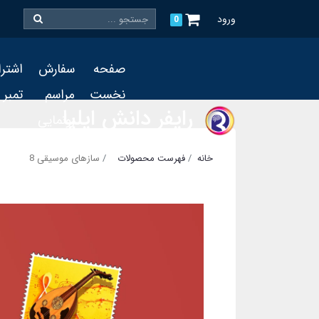
ورود
0
صفحه
سفارش
اشتر
نخست
مراسم
تمبر
رایفر دانش ایلیا
رونمایی
و چاپ
خانه
فهرست محصولات
سازهای موسیقی 8
تمبر