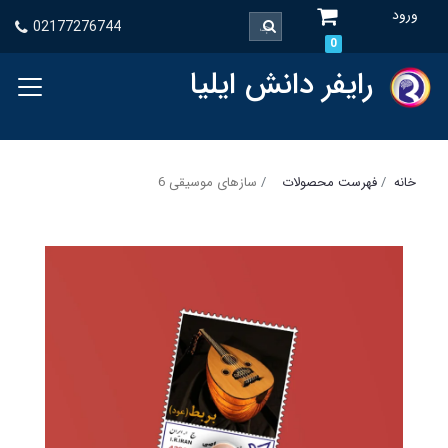
ورود
02177276744
0
رایفر دانش ایلیا
خانه
فهرست محصولات
سازهای موسیقی 6