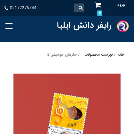
ورود
02177276744
0
رایفر دانش ایلیا
خانه
فهرست محصولات
سازهای موسیقی 2