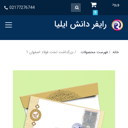
ورود
02177276744
0
رایفر دانش ایلیا
خانه
فهرست محصولات
بزرگداشت تخت فولاد اصفهان 1