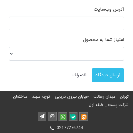
آدرس وب‌سایت
امتیاز شما به محصول
ارسال دیدگاه
انصراف
تهران _ میدان رسالت _ خیابان نیروی دریایی _ کوچه سهند _ ساختمان
شرکت پست _ طبقه اول
02177276744