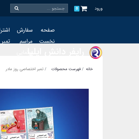
ورود
0
صفحه
سفارش
اشتر
نخست
مراسم
تمبر
رایفر دانش ایلیا
رونمایی
و چاپ
خانه
فهرست محصولات
تمبر اختصاصی روز مادر
تمبر