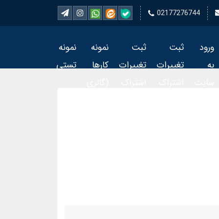
02177276744
ورود
ثبت
ثبت
نمونه
نمونه
به
تغییرات
تغییرات
کارها
تستی
سایت
اشتراک
اشتراک
(گالری
تمبر 2
تمبر
فیلم)