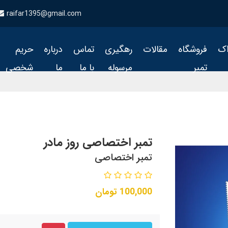
raifar1395@gmail.com
اک
فروشگاه
مقالات
رهگیری
تماس
درباره
حریم
تمبر
مرسوله
با ما
ما
شخصی
تمبر اختصاصی روز مادر
تمبر اختصاصی
100,000
تومان