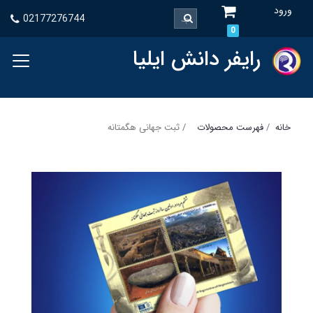
ورود
02177276744
0
رایفر دانش ایلیا
خانه
فهرست محصولات
ثبت جهانی هگمتانه