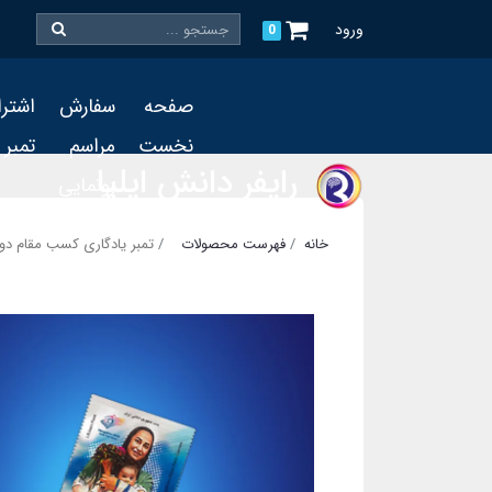
ورود
0
صفحه
سفارش
اشتر
نخست
مراسم
تمبر
رایفر دانش ایلیا
رونمایی
و چاپ
خانه
فهرست محصولات
تمبر یادگاری کسب مقام دوم
تمبر