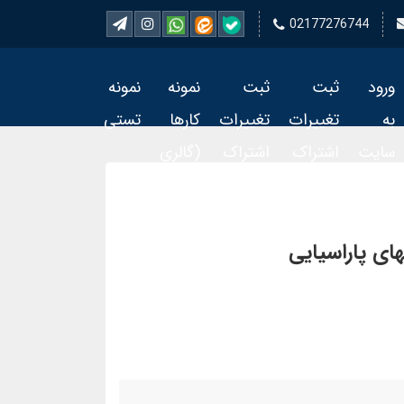
02177276744
ورود
ثبت
ثبت
نمونه
نمونه
به
تغییرات
تغییرات
کارها
تستی
سایت
اشتراک
اشتراک
(گالری
تمبر 2
تمبر
فیلم)
ای پاراسیایی