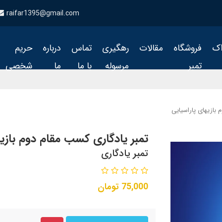
raifar1395@gmail.com
اک
فروشگاه
مقالات
رهگیری
تماس
درباره
حریم
تمبر
مرسوله
با ما
ما
شخصی
 بازیهای پاراسیایی
تمبر یادگاری کسب مقام دوم بازیه
تمبر یادگاری
75,000
تومان