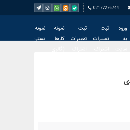
02177276744
ورود
ثبت
ثبت
نمونه
نمونه
به
تغییرات
تغییرات
کارها
تستی
سایت
اشتراک
اشتراک
(گالری
تمبر 2
تمبر
فیلم)
دی