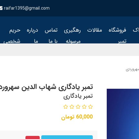
raifar1395@gmail.com
اک
فروشگاه
مقالات
رهگیری
تماس
درباره
حریم
تمبر
مرسوله
با ما
ما
شخصی
سهروردی
تمبر یادگاری شهاب الدین سهرور
تمبر یادگاری
60,000
تومان