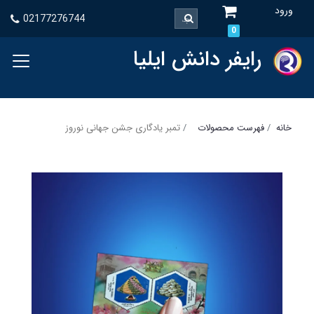
ورود
02177276744
0
رایفر دانش ایلیا
خانه
فهرست محصولات
تمبر یادگاری جشن جهانی نوروز