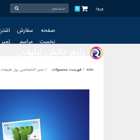
ورود
0
صفحه
سفارش
اشتر
نخست
مراسم
تمبر
رایفر دانش ایلیا
رونمایی
و چاپ
خانه
فهرست محصولات
تمبر اختصاصی روز طبیعت
تمبر