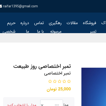
raifar1395@gmail.com
اک
فروشگاه
مقالات
رهگیری
تماس
درباره
حریم
تمبر
مرسوله
با ما
ما
شخصی
تمبر اختصاصی روز طبیعت
تمبر اختصاصی
25,000
تومان
مدل
مدل را انتخاب کنید.