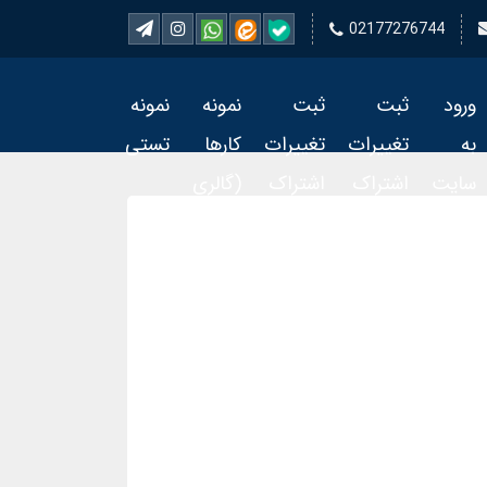
02177276744
ورود
ثبت
ثبت
نمونه
نمونه
به
تغییرات
تغییرات
کارها
تستی
سایت
اشتراک
اشتراک
(گالری
تمبر 2
تمبر
فیلم)