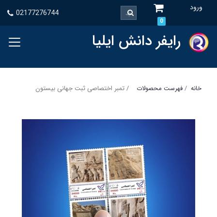
ورود
02177276744
0
رایفر دانش ایلیا
خانه
فهرست محصولات
تمبر اختصاصی ثبت جهانی بیستون