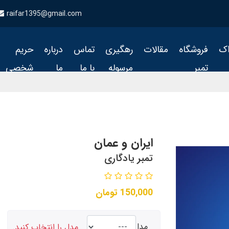
raifar1395@gmail.com
اک
فروشگاه
مقالات
رهگیری
تماس
درباره
حریم
تمبر
مرسوله
با ما
ما
شخصی
ایران و عمان
تمبر یادگاری
150,000
تومان
مدل
مدل را انتخاب کنید.