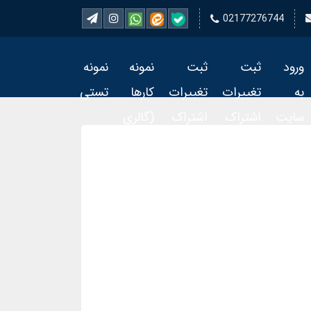
02177276744
ورود
ثبت
ثبت
نمونه
نمونه
به
تغییرات
تغییرات
کارها
تستی
سایت
اشتراک
اشتراک
(گالری
تمبر 2
تمبر
فیلم)