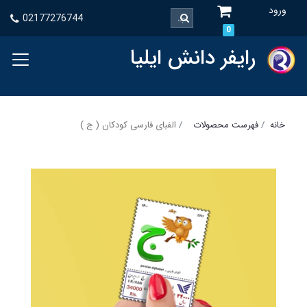
ورود
02177276744
0
رایفر دانش ایلیا
خانه
فهرست محصولات
الفبای فارسی کودکان ( ج )