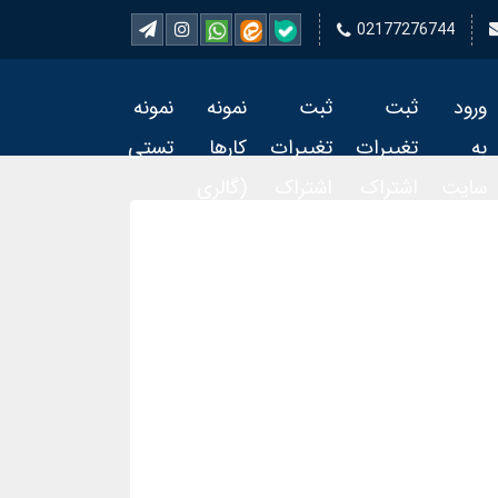
02177276744
ورود
ثبت
ثبت
نمونه
نمونه
به
تغییرات
تغییرات
کارها
تستی
سایت
اشتراک
اشتراک
(گالری
تمبر 2
تمبر
فیلم)