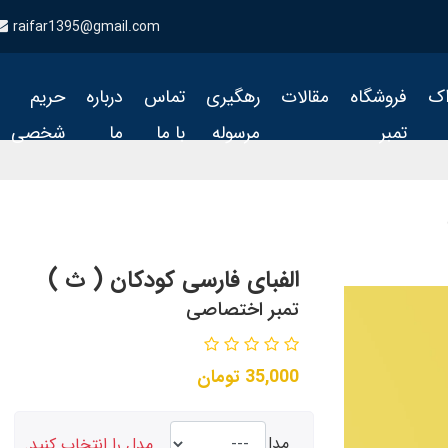
raifar1395@gmail.com
اک
فروشگاه
مقالات
رهگیری
تماس
درباره
حریم
تمبر
مرسوله
با ما
ما
شخصی
الفبای فارسی کودکان ( ث )
تمبر اختصاصی
35,000
تومان
مدل
مدل را انتخاب کنید.