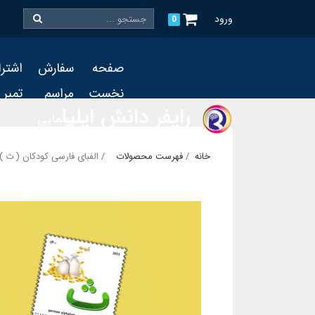
ورود
0
صفحه
سفارش
اشتر
نخست
مراسم
تمبر
رایفر دانش ایلیا
رونمایی
و چاپ
خانه
فهرست محصولات
الفبای فارسی کودکان ( ث )
تمبر