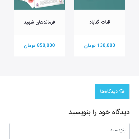
قنات گناباد
فرماندهان شهید
س
130,000 تومان
850,000 تومان
دیدگاه‌ها
دیدگاه خود را بنویسید