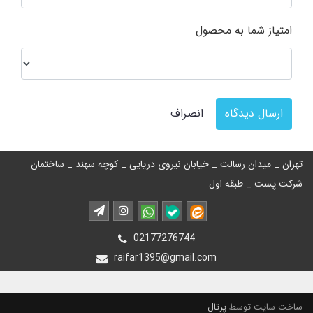
امتیاز شما به محصول
ارسال دیدگاه
انصراف
تهران _ میدان رسالت _ خیابان نیروی دریایی _ کوچه سهند _ ساختمان
شرکت پست _ طبقه اول
02177276744
raifar1395@gmail.com
ساخت سایت توسط
پرتال