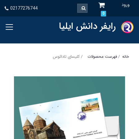
ورود
02177276744
0
رایفر دانش ایلیا
خانه
فهرست محصولات
کلیسای تادائوس