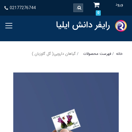
ورود
02177276744
0
رایفر دانش ایلیا
خانه
فهرست محصولات
گیاهان دارویی( گل گاوزبان )