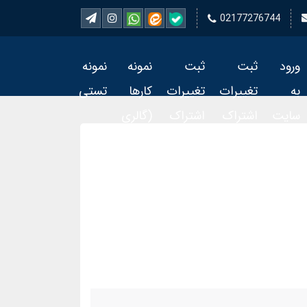
02177276744
ورود
ثبت
ثبت
نمونه
نمونه
به
تغییرات
تغییرات
کارها
تستی
سایت
اشتراک
اشتراک
(گالری
تمبر 2
تمبر
فیلم)