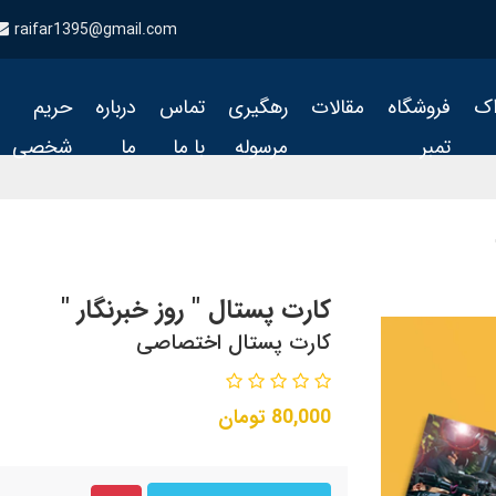
raifar1395@gmail.com
اک
فروشگاه
مقالات
رهگیری
تماس
درباره
حریم
تمبر
مرسوله
با ما
ما
شخصی
کارت پستال " روز خبرنگار "
کارت پستال اختصاصی
80,000
تومان