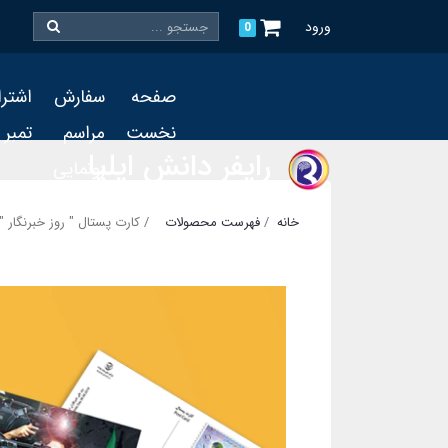
ورود
0
صفحه
سفارش
اشتر
نخست
مراسم
تمبر
رایفر دانش ایلیا
رونمایی
و چاپ
خانه
فهرست محصولات
کارت پستال " روز خبرنگار "
تمبر