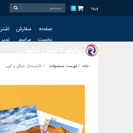
ورود
0
صفحه
سفارش
اشتر
نخست
مراسم
تمبر
رایفر دانش ایلیا
رونمایی
و چاپ
خانه
فهرست محصولات
کارتپستال جنگل و کویر
تمبر