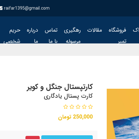
raifar1395@gmail.com
اک
فروشگاه
مقالات
رهگیری
تماس
درباره
حریم
تمبر
مرسوله
با ما
ما
شخصی
کارتپستال جنگل و کویر
کارت پستال یادگاری
250,000
تومان