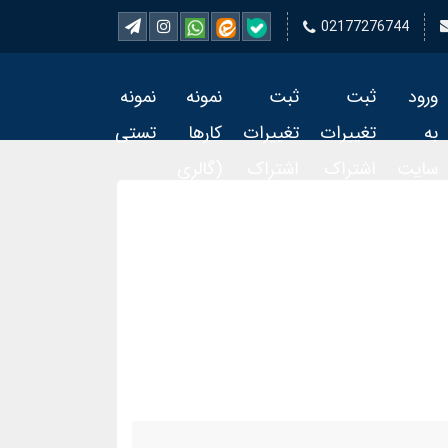
02177276744
ورود
ثبت
ثبت
نمونه
نمونه
به
تغییرات
تغییرات
کارها
تستی
سایت
اشتراک
اشتراک
(گالری
تمبر 2
تمبر
فیلم)