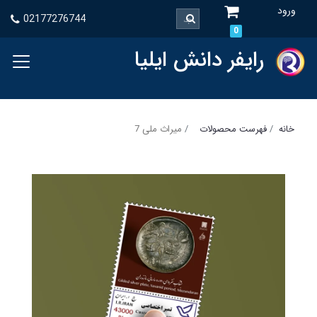
ورود
02177276744
0
رایفر دانش ایلیا
خانه
فهرست محصولات
میراث ملی 7