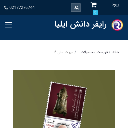
ورود
02177276744
0
رایفر دانش ایلیا
خانه
فهرست محصولات
میراث ملی 5