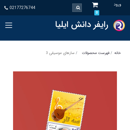
ورود
02177276744
0
رایفر دانش ایلیا
خانه
فهرست محصولات
سازهای موسیقی 3