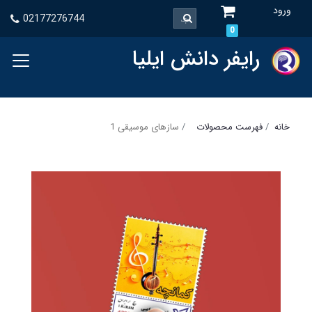
ورود
02177276744
0
رایفر دانش ایلیا
خانه
فهرست محصولات
سازهای موسیقی 1