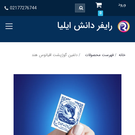
ورود
02177276744
0
رایفر دانش ایلیا
خانه
فهرست محصولات
دلفین گوژپشت اقیانوس هند