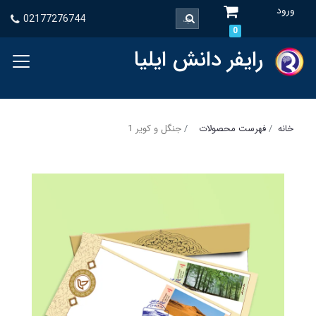
ورود
02177276744
0
رایفر دانش ایلیا
خانه
فهرست محصولات
جنگل و کویر 1