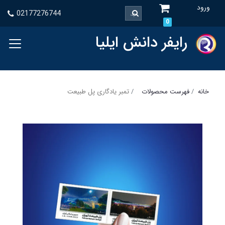
ورود
02177276744
0
رایفر دانش ایلیا
خانه
فهرست محصولات
تمبر یادگاری پل طبیعت