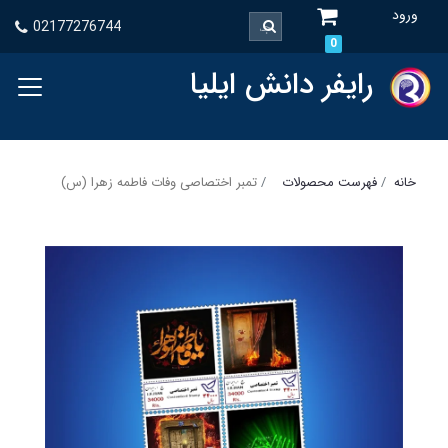
ورود
02177276744
0
رایفر دانش ایلیا
خانه
فهرست محصولات
تمبر اختصاصی وفات فاطمه زهرا (س)