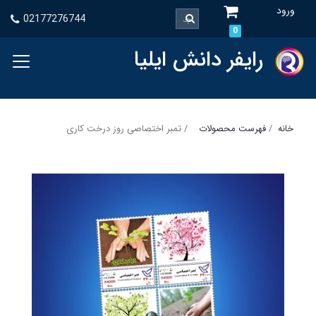
ورود
02177276744
0
رایفر دانش ایلیا
خانه
فهرست محصولات
تمبر اختصاصی روز درخت کاری