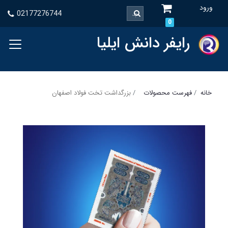
ورود
02177276744
0
رایفر دانش ایلیا
خانه
فهرست محصولات
بزرگداشت تخت فولاد اصفهان