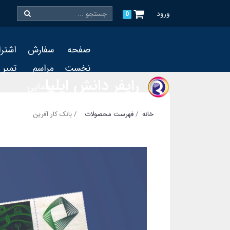
ورود
0
صفحه
سفارش
اشتر
نخست
مراسم
تمبر
رایفر دانش ایلیا
رونمایی
و چاپ
خانه
فهرست محصولات
بانک کار آفرین
تمبر