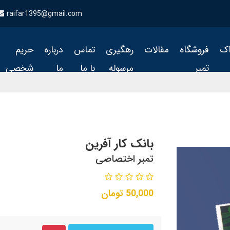
raifar1395@gmail.com
اک
فروشگاه
مقالات
رهگیری
تماس
درباره
حریم
تمبر
مرسوله
با ما
ما
شخصی
بانک کار آفرین
تمبر اختصاصی
50,000
تومان