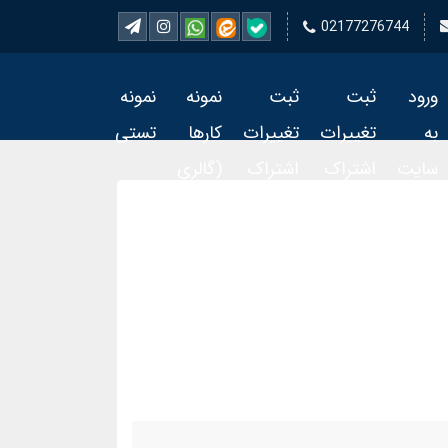
02177276744
ورود
ثبت
ثبت
نمونه
نمونه
به
تغییرات
تغییرات
کارها
تستی
سایت
اشتراک
اشتراک
(گالری
تمبر 2
تمبر
فیلم)