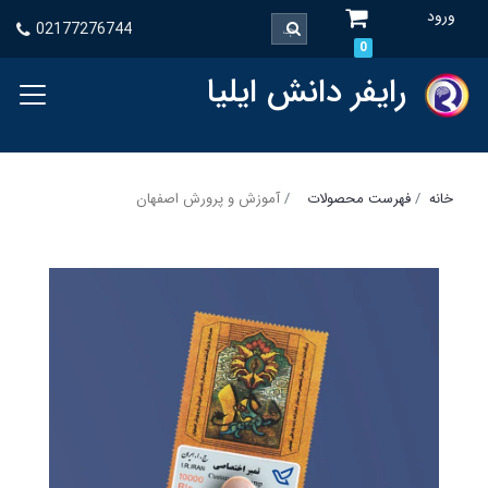
ورود
02177276744
0
رایفر دانش ایلیا
خانه
فهرست محصولات
آموزش و پرورش اصفهان