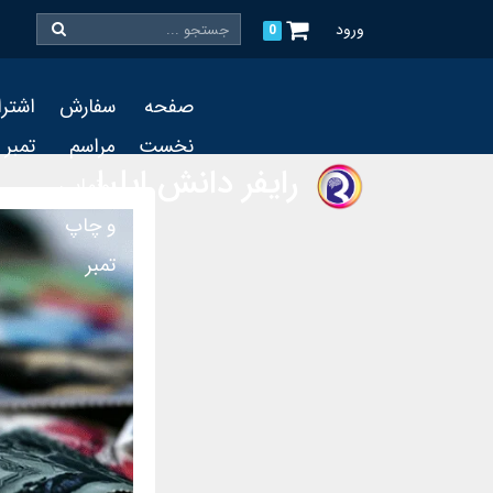
ورود
0
صفحه
سفارش
اشتر
نخست
مراسم
تمبر
رایفر دانش ایلیا
رونمایی
و چاپ
تمبر