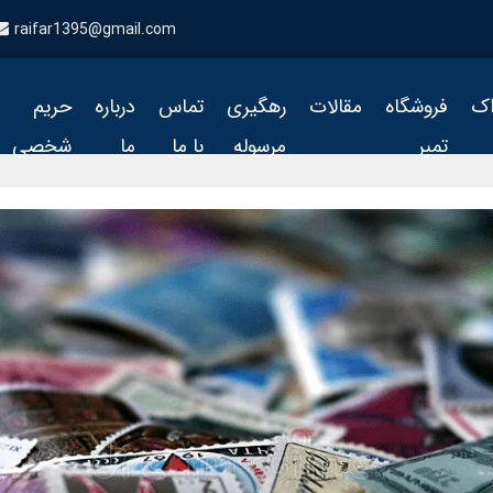
raifar1395@gmail.com
اک
فروشگاه
مقالات
رهگیری
تماس
درباره
حریم
تمبر
مرسوله
با ما
ما
شخصی