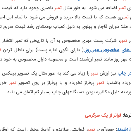
ای
تمبر
اضافه می شود. به طور مثال
تمبر
ناصری وجود دارد که قیمت زی
ی
تمب
ری هست که با قیمت بالا خرید و فروش می شود. با تمام این احوال
مثلا دوران قاجار و پهلوی به دلیل کمیاب بودنشان رشد قیمت سریع تر
ر
تمبر
، شرکت پست مهری مخصوص به آن با تاریخی که تمبر انتشار یاف
های
مخصوص مهر روز
( دارای لگوی اداره پست) برای باطل کردن
تم
ت مهر روز مانند تمبر ارزشمند است و مجموعه داران مخصوص به خود دا
ر چاپ
نیز ارزش
تمبر
را زیاد می کند به طور مثال یک تصویر برعکس خ
ده باشد،یا
تمبر
پرفراژ نخورده و یا پرفراژ بر روی تصویر
تمبر
خورد
ه به دلیل مکانیزه بودن دستگاههای چاپ بسیار کم اتفاق می افتد.
رها:
فراتر از یک سرگرمی
رزشمند
:
جمع‌آوری
تمبر
، فعالیتی سازنده و آرامش‌بخش است که اوقات