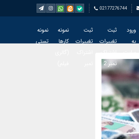
02177276744
ورود
ثبت
ثبت
نمونه
نمونه
به
تغییرات
تغییرات
کارها
تستی
سایت
اشتراک
اشتراک
(گالری
تمبر 2
تمبر
فیلم)