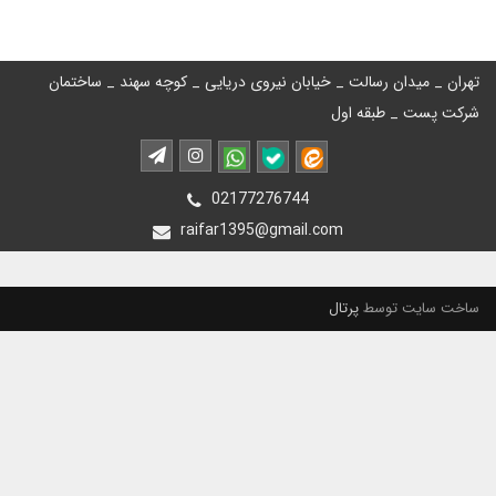
تهران _ میدان رسالت _ خیابان نیروی دریایی _ کوچه سهند _ ساختمان
شرکت پست _ طبقه اول
02177276744
raifar1395@gmail.com
ساخت سایت توسط
پرتال