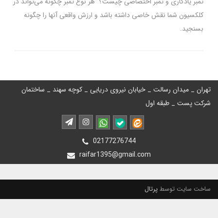
تمبر یادگاری و تمبر اختصاصی چیست؟ هر نوع تمبر چگونه می‌تواند در
کلکسیون شما نقش خاصی داشته باشد و ارزش واقعی آنها را چگونه
بسنجید.
تهران _ میدان رسالت _ خیابان نیروی دریایی _ کوچه سهند _ ساختمان
شرکت پست _ طبقه اول
02177276744
raifar1395@gmail.com
ساخت سایت توسط
پرتال